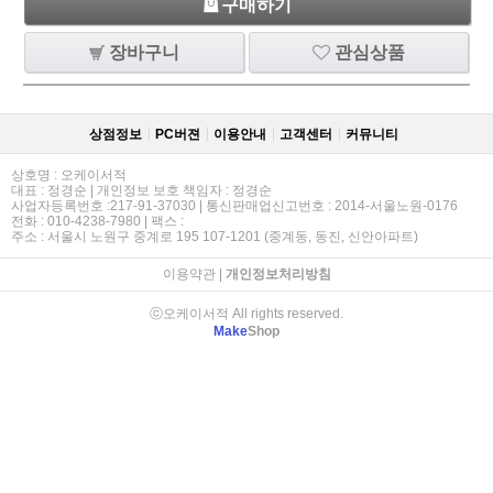
구매하기
장바구니
관심상품
상점정보
PC버젼
이용안내
고객센터
커뮤니티
상호명 : 오케이서적
대표 : 정경순 | 개인정보 보호 책임자 : 정경순
사업자등록번호 :217-91-37030 | 통신판매업신고번호 : 2014-서울노원-0176
전화 : 010-4238-7980 | 팩스 :
주소 : 서울시 노원구 중계로 195 107-1201 (중계동, 동진, 신안아파트)
이용약관
|
개인정보처리방침
ⓒ오케이서적 All rights reserved.
Make
Shop