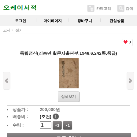
카테고리
검색
로그인
마이페이지
장바구니
관심상품
고서
전기
0
독립정신(리승만,활문사출판부,1946.6,242쪽,중급)
상세보기
상품가 :
200,000
원
배송비 :
(조건)
!
수량 :
+1
-1