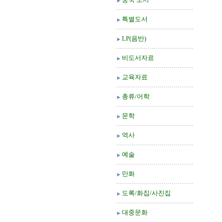
특별도서
LP(음반)
비도서자료
교육자료
총류/어학
문학
역사
예술
만화
도록/화집/사진집
대중문화