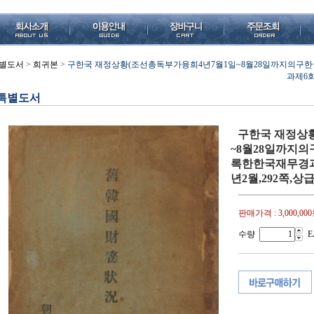
별도서
>
희귀본
>
구한국 재정상황(조선총독부가융희4년7월1일~8월28일까지의
과제6회
특별도서
구한국 재정상
~8월28일까지
록한한국재무경과
년2월,292쪽,상급
판매가격 :
3,000,00
수량
E