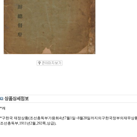
*캐
*구한국 재정상황(조선총독부가융희4년7월1일~8월28일까지의구한국정부의재무
조선총독부,1911년2월,292쪽,상급),