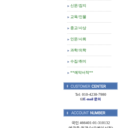
신문/잡지
교육/인물
종교/사상
인문/사회
과학/의학
수집/취미
**예약서적**
Tel: 010-4238-7980
E-mail 문의
국민 466401-01-310132
예금주:정경순(오케이서적)