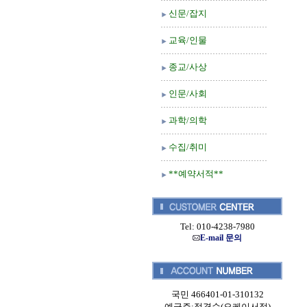
신문/잡지
교육/인물
종교/사상
인문/사회
과학/의학
수집/취미
**예약서적**
Tel: 010-4238-7980
E-mail 문의
국민 466401-01-310132
예금주:정경순(오케이서적)