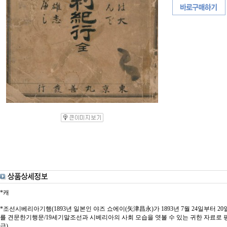
*캐
*조선시베리아기행(1893년 일본인 야즈 쇼에이(矢津昌永)가 1893년 7월 24일부터 
를 견문한기행문/19세기말조선과 시베리아의 사회 모습을 엿볼 수 있는 귀한 자료로 평가됨)(환
급)