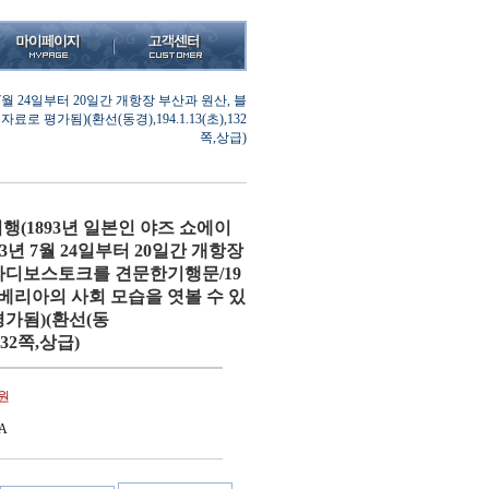
월 24일부터 20일간 개항장 부산과 원산, 블
가됨)(환선(동경),194.1.13(초),132
쪽,상급)
(1893년 일본인 야즈 쇼에이
93년 7월 24일부터 20일간 개항장
라디보스토크를 견문한기행문/19
베리아의 사회 모습을 엿볼 수 있
평가됨)(환선(동
,132쪽,상급)
0원
A