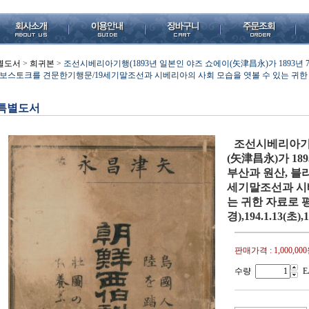
별도서
>
희귀본
>
조선시베리아기행(1893년 일본인 야즈 쇼에이(矢津昌永)가 1893년 7
보스토크를 견문한기행문/19세기말조선과 시베리아의 사회 모습을 엿볼 수 있는 귀한 자료로 평
특별도서
조선시베리아기행
(矢津昌永)가 18
부산과 원산, 블
세기말조선과 시
는 귀한 자료로 
경),194.1.13(초)
판매가격 :
1,000,00
수량
E