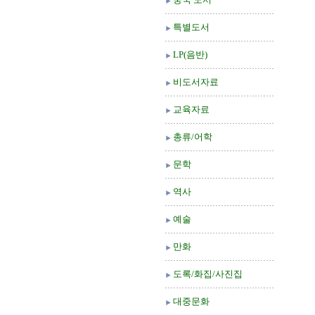
특별도서
LP(음반)
비도서자료
교육자료
총류/어학
문학
역사
예술
만화
도록/화집/사진집
대중문화