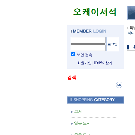
특
라디
보안 접속
회원가입
|
ID/PW 찾기
검색
고서
일본 도서
중국 도서