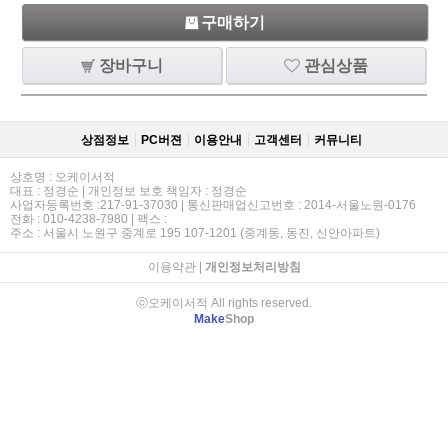
구매하기
장바구니
관심상품
상점정보
PC버젼
이용안내
고객센터
커뮤니티
상호명 : 오케이서적
대표 : 정경순 | 개인정보 보호 책임자 : 정경순
사업자등록번호 :217-91-37030 | 통신판매업신고번호 : 2014-서울노원-0176
전화 : 010-4238-7980 | 팩스 :
주소 : 서울시 노원구 중계로 195 107-1201 (중계동, 동진, 신안아파트)
이용약관
|
개인정보처리방침
ⓒ오케이서적 All rights reserved.
Make
Shop