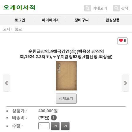
카테고리
검색
로그인
마이페이지
장바구니
관심상품
고서
종교
0
순한글상역과해금강경(全)(백용성,삼장역
회,1924.2.23(초),노우지겹장92장,4침선장,최상급)
상세보기
상품가 :
400,000
원
배송비 :
(조건)
!
수량 :
+1
-1