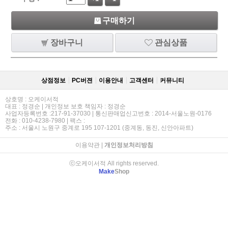
구매하기
장바구니
관심상품
상점정보
PC버젼
이용안내
고객센터
커뮤니티
상호명 : 오케이서적
대표 : 정경순 | 개인정보 보호 책임자 : 정경순
사업자등록번호 :217-91-37030 | 통신판매업신고번호 : 2014-서울노원-0176
전화 : 010-4238-7980 | 팩스 :
주소 : 서울시 노원구 중계로 195 107-1201 (중계동, 동진, 신안아파트)
이용약관
|
개인정보처리방침
ⓒ오케이서적 All rights reserved.
Make
Shop