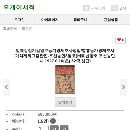
카테고리
검색
로그인
마이페이지
장바구니
관심상품
특별도서
희귀본
0
일제강점기검열로농가경제조사방법/함흥농가경제조사
가삭제되고출판된-조선농민8월호(田園납양호,조선농민
시,1927.8.10(초),52쪽,상급)
상세보기
상품가 :
500,000
원
배송비 :
(조건)
!
수량 :
+1
-1