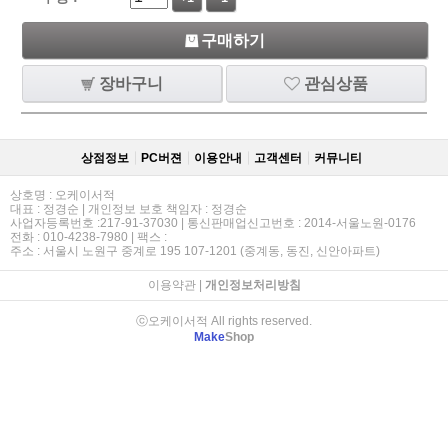
구매하기
장바구니
관심상품
상점정보
PC버젼
이용안내
고객센터
커뮤니티
상호명 : 오케이서적
대표 : 정경순 | 개인정보 보호 책임자 : 정경순
사업자등록번호 :217-91-37030 | 통신판매업신고번호 : 2014-서울노원-0176
전화 : 010-4238-7980 | 팩스 :
주소 : 서울시 노원구 중계로 195 107-1201 (중계동, 동진, 신안아파트)
이용약관
|
개인정보처리방침
ⓒ오케이서적 All rights reserved.
Make
Shop