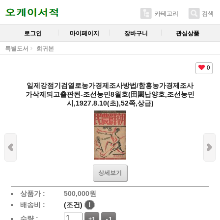
카테고리
검색
로그인
마이페이지
장바구니
관심상품
특별도서
희귀본
0
일제강점기검열로농가경제조사방법/함흥농가경제조사
가삭제되고출판된-조선농민8월호(田園납양호,조선농민
시,1927.8.10(초),52쪽,상급)
상세보기
상품가 :
500,000
원
배송비 :
(조건)
!
수량 :
+1
-1