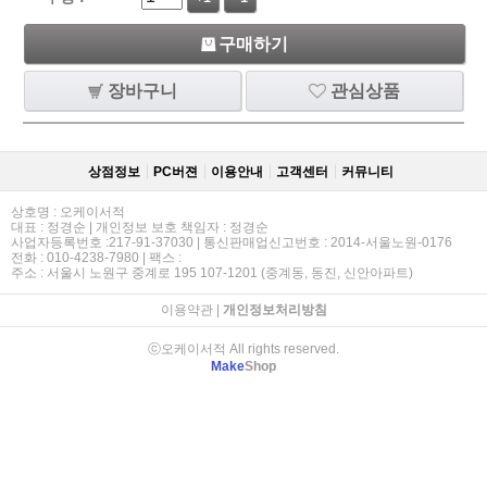
구매하기
장바구니
관심상품
상점정보
PC버젼
이용안내
고객센터
커뮤니티
상호명 : 오케이서적
대표 : 정경순 | 개인정보 보호 책임자 : 정경순
사업자등록번호 :217-91-37030 | 통신판매업신고번호 : 2014-서울노원-0176
전화 : 010-4238-7980 | 팩스 :
주소 : 서울시 노원구 중계로 195 107-1201 (중계동, 동진, 신안아파트)
이용약관
|
개인정보처리방침
ⓒ오케이서적 All rights reserved.
Make
Shop