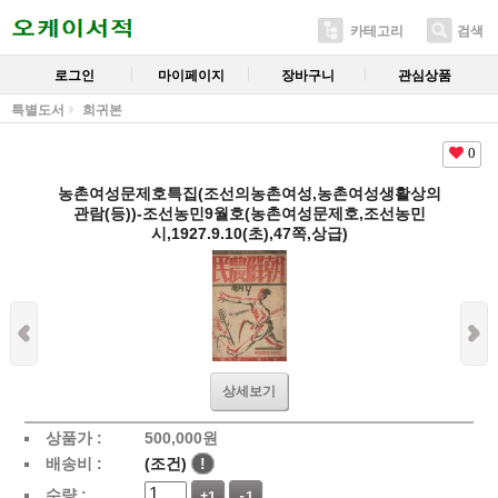
카테고리
검색
로그인
마이페이지
장바구니
관심상품
특별도서
희귀본
0
농촌여성문제호특집(조선의농촌여성,농촌여성생활상의
관람(등))-조선농민9월호(농촌여성문제호,조선농민
시,1927.9.10(초),47쪽,상급)
상세보기
상품가 :
500,000
원
배송비 :
(조건)
!
수량 :
+1
-1