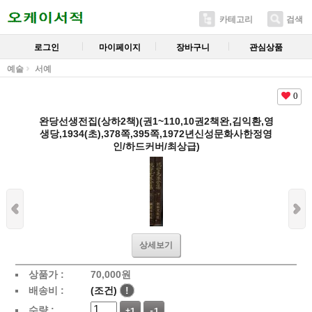
카테고리
검색
로그인
마이페이지
장바구니
관심상품
예술
서예
0
완당선생전집(상하2책)(권1~110,10권2책완,김익환,영
생당,1934(초),378쪽,395쪽,1972년신성문화사한정영
인/하드커버/최상급)
상세보기
상품가 :
70,000
원
배송비 :
(조건)
!
수량 :
+1
-1