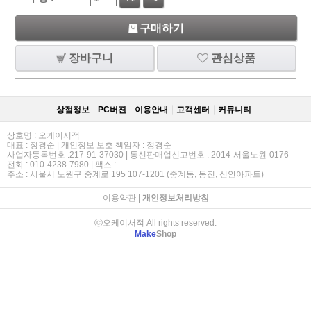
구매하기
장바구니
관심상품
상점정보
PC버젼
이용안내
고객센터
커뮤니티
상호명 : 오케이서적
대표 : 정경순 | 개인정보 보호 책임자 : 정경순
사업자등록번호 :217-91-37030 | 통신판매업신고번호 : 2014-서울노원-0176
전화 : 010-4238-7980 | 팩스 :
주소 : 서울시 노원구 중계로 195 107-1201 (중계동, 동진, 신안아파트)
이용약관
|
개인정보처리방침
ⓒ오케이서적 All rights reserved.
Make
Shop