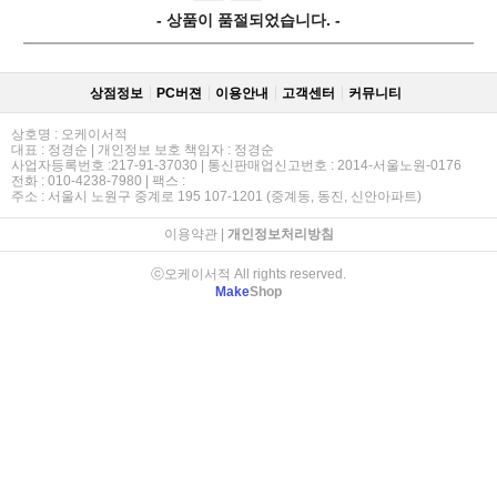
- 상품이 품절되었습니다. -
상점정보
PC버젼
이용안내
고객센터
커뮤니티
상호명 : 오케이서적
대표 : 정경순 | 개인정보 보호 책임자 : 정경순
사업자등록번호 :217-91-37030 | 통신판매업신고번호 : 2014-서울노원-0176
전화 : 010-4238-7980 | 팩스 :
주소 : 서울시 노원구 중계로 195 107-1201 (중계동, 동진, 신안아파트)
이용약관
|
개인정보처리방침
ⓒ오케이서적 All rights reserved.
Make
Shop