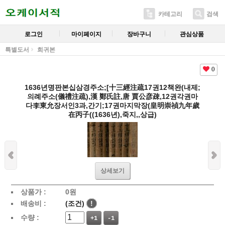
카테고리
검색
로그인
마이페이지
장바구니
관심상품
특별도서
희귀본
0
1636년명판본십삼경주소;[十三經注疏17권12책완(내제;
의례주소(儀禮注疏),漢 鄭氏註,唐 賈公彦疎,12권각권마
다李東允장서인3과,간기;17권마지막장(皇明崇禎九年歲
在丙子((1636년),죽지,,상급)
상세보기
상품가 :
0
원
배송비 :
(조건)
!
수량 :
+1
-1