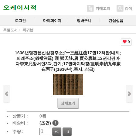
카테고리
검색
로그인
마이페이지
장바구니
관심상품
특별도서
희귀본
0
1636년명판본십삼경주소;[十三經注疏17권12책완(내제;
의례주소(儀禮注疏),漢 鄭氏註,唐 賈公彦疎,12권각권마
다李東允장서인3과,간기;17권마지막장(皇明崇禎九年歲
在丙子((1636년),죽지,,상급)
상세보기
상품가 :
0
원
배송비 :
(조건)
!
수량 :
+1
-1