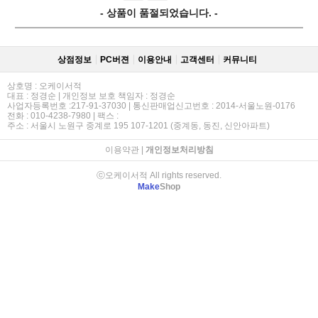
- 상품이 품절되었습니다. -
상점정보
PC버젼
이용안내
고객센터
커뮤니티
상호명 : 오케이서적
대표 : 정경순 | 개인정보 보호 책임자 : 정경순
사업자등록번호 :217-91-37030 | 통신판매업신고번호 : 2014-서울노원-0176
전화 : 010-4238-7980 | 팩스 :
주소 : 서울시 노원구 중계로 195 107-1201 (중계동, 동진, 신안아파트)
이용약관
|
개인정보처리방침
ⓒ오케이서적 All rights reserved.
Make
Shop