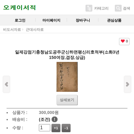
카테고리
검색
로그인
마이페이지
장바구니
관심상품
비도서자료
근대사자료
0
일제강점기충청남도공주군신하면평신리호적부(소화3년
150여장,겹장,상급)
상세보기
상품가 :
300,000
원
배송비 :
(조건)
!
수량 :
+1
-1