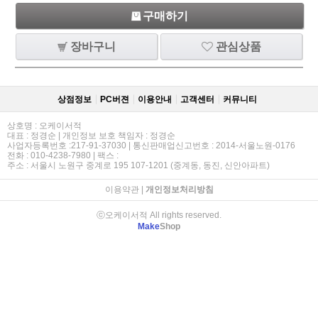
구매하기
장바구니
관심상품
상점정보
PC버젼
이용안내
고객센터
커뮤니티
상호명 : 오케이서적
대표 : 정경순 | 개인정보 보호 책임자 : 정경순
사업자등록번호 :217-91-37030 | 통신판매업신고번호 : 2014-서울노원-0176
전화 : 010-4238-7980 | 팩스 :
주소 : 서울시 노원구 중계로 195 107-1201 (중계동, 동진, 신안아파트)
이용약관
|
개인정보처리방침
ⓒ오케이서적 All rights reserved.
Make
Shop