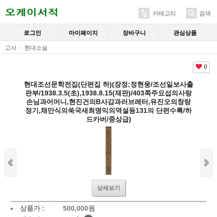
카테고리
검색
로그인
마이페이지
장바구니
관심상품
고서
현대소설
0
현대조선문학전집(단편집 하)(장정;정현웅/조선일보사출
판부/1938.3.5(초),1938.8.15(재판)/403쪽주요섭의사랑
손님과어머니,현진건의B사감과러브레터,유진오의창랑
정기,채만식의쑥국새최명익의역설등131의 단편수록/하
드카버/중상급)
상세보기
상품가 :
500,000
원