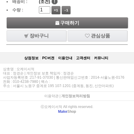
배송비 :
(조건)
!
수량 :
+1
-1
구매하기
장바구니
관심상품
상점정보
PC버젼
이용안내
고객센터
커뮤니티
상호명 : 오케이서적
대표 : 정경순 | 개인정보 보호 책임자 : 정경순
사업자등록번호 :217-91-37030 | 통신판매업신고번호 : 2014-서울노원-0176
전화 : 010-4238-7980 | 팩스 :
주소 : 서울시 노원구 중계로 195 107-1201 (중계동, 동진, 신안아파트)
이용약관
|
개인정보처리방침
ⓒ오케이서적 All rights reserved.
Make
Shop