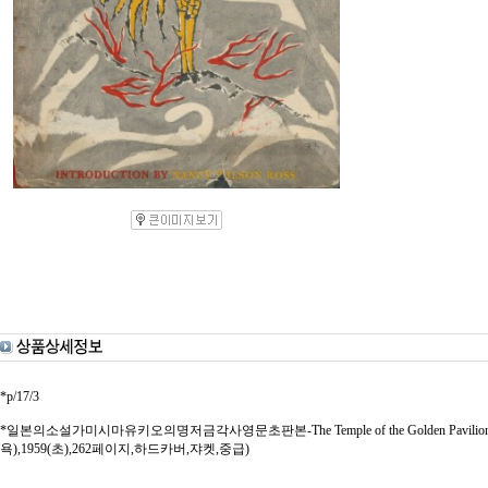
*p/17/3
*일본의소설가미시마유키오의명저금각사영문초판본-The Temple of the Golden Pavilion 
욕),1959(초),262페이지,하드카버,쟈켓,중급)