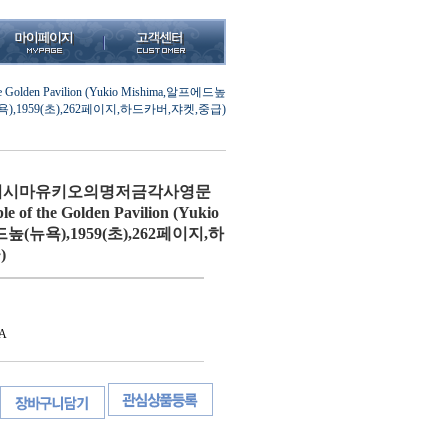
 Pavilion (Yukio Mishima,알프에드높
욕),1959(초),262페이지,하드카버,쟈켓,중급)
미시마유키오의명저금각사영문
of the Golden Pavilion (Yukio
드높(뉴욕),1959(초),262페이지,하
)
A