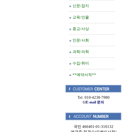
신문/잡지
교육/인물
종교/사상
인문/사회
과학/의학
수집/취미
**예약서적**
Tel: 010-4238-7980
E-mail 문의
국민 466401-01-310132
예금주:정경순(오케이서적)