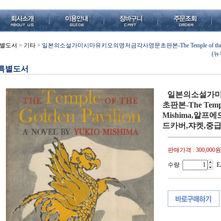
별도서
>
기타
>
일본의소설가미시마유키오의명저금각사영문초판본-The Temple of the Golden
(뉴
특별도서
일본의소설가
초판본-The Temple 
Mishima,알프에
드카버,쟈켓,중급
판매가격 :
300,000원
수량
E