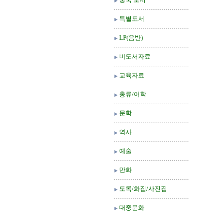
특별도서
LP(음반)
비도서자료
교육자료
총류/어학
문학
역사
예술
만화
도록/화집/사진집
대중문화