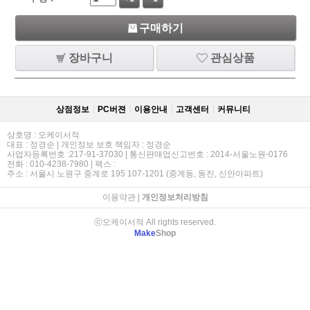
구매하기
장바구니
관심상품
상점정보
PC버젼
이용안내
고객센터
커뮤니티
상호명 : 오케이서적
대표 : 정경순 | 개인정보 보호 책임자 : 정경순
사업자등록번호 :217-91-37030 | 통신판매업신고번호 : 2014-서울노원-0176
전화 : 010-4238-7980 | 팩스 :
주소 : 서울시 노원구 중계로 195 107-1201 (중계동, 동진, 신안아파트)
이용약관
|
개인정보처리방침
ⓒ오케이서적 All rights reserved.
Make
Shop