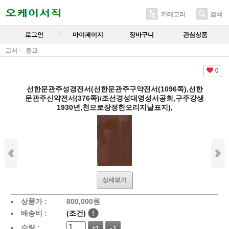
카테고리
검색
로그인
마이페이지
장바구니
관심상품
고서
종교
0
선한문관주성경전서(선한문관주구약전서(1096쪽),선한
문관주신약전서(376쪽)/조선경성대영성서공회,구주강생
1930년,천으로장정한오리지날표지),
상세보기
상품가 :
800,000
원
배송비 :
(조건)
!
수량 :
+1
-1