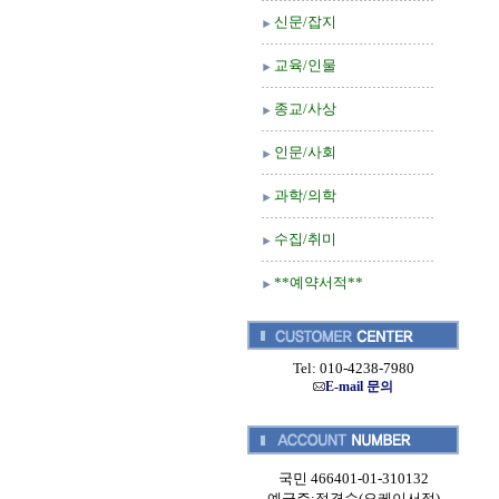
신문/잡지
교육/인물
종교/사상
인문/사회
과학/의학
수집/취미
**예약서적**
Tel: 010-4238-7980
E-mail 문의
국민 466401-01-310132
예금주:정경순(오케이서적)