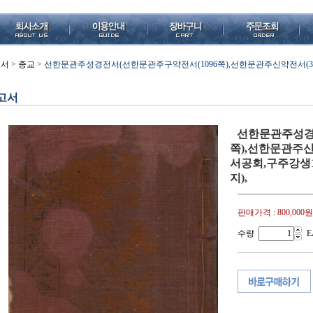
고서
>
종교
>
선한문관주성경전서(선한문관주구약전서(1096쪽),선한문관주신약전서(37
고서
선한문관주성경
쪽),선한문관주신
서공회,구주강생
지),
판매가격 :
800,000원
수량
E