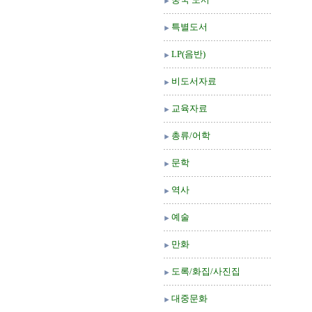
특별도서
LP(음반)
비도서자료
교육자료
총류/어학
문학
역사
예술
만화
도록/화집/사진집
대중문화