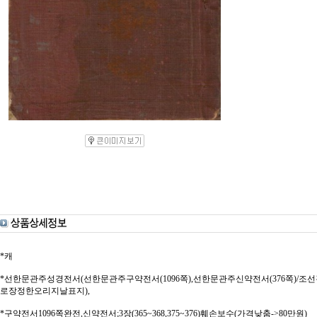
*캐
*선한문관주성경전서(선한문관주구약전서(1096쪽),선한문관주신약전서(376쪽)/조
로장정한오리지날표지),
*구약전서1096쪽완전,신약전서;3장(365~368,375~376)훼손보수(가격낮춤->80만원)