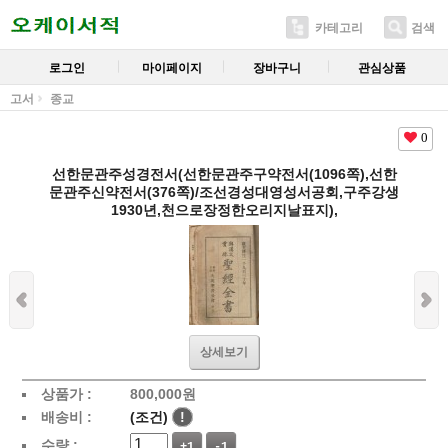
카테고리
검색
로그인
마이페이지
장바구니
관심상품
고서
종교
0
선한문관주성경전서(선한문관주구약전서(1096쪽),선한
문관주신약전서(376쪽)/조선경성대영성서공회,구주강생
1930년,천으로장정한오리지날표지),
상세보기
상품가 :
800,000
원
배송비 :
(조건)
!
수량 :
+1
-1