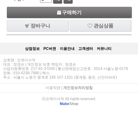
구매하기
장바구니
관심상품
상점정보
PC버젼
이용안내
고객센터
커뮤니티
상호명 : 오케이서적
대표 : 정경순 | 개인정보 보호 책임자 : 정경순
사업자등록번호 :217-91-37030 | 통신판매업신고번호 : 2014-서울노원-0176
전화 : 010-4238-7980 | 팩스 :
주소 : 서울시 노원구 중계로 195 107-1201 (중계동, 동진, 신안아파트)
이용약관
|
개인정보처리방침
ⓒ오케이서적 All rights reserved.
Make
Shop