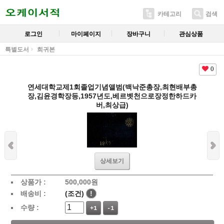
카테고리
검색
로그인
마이페이지
장바구니
관심상품
특별도서
희귀본
0
연세대학교제1회졸업기념앨범(백낙준총장,최현배부총
장,김윤경학장등,1957년도,베르벳천으로장정한하드카
버,최상급)
상세보기
상품가 :
500,000
원
배송비 :
(조건)
!
수량 :
+1
-1