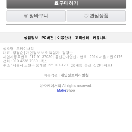
구매하기
장바구니
관심상품
상점정보
PC버젼
이용안내
고객센터
커뮤니티
상호명 : 오케이서적
대표 : 정경순 | 개인정보 보호 책임자 : 정경순
사업자등록번호 :217-91-37030 | 통신판매업신고번호 : 2014-서울노원-0176
전화 : 010-4238-7980 | 팩스 :
주소 : 서울시 노원구 중계로 195 107-1201 (중계동, 동진, 신안아파트)
이용약관
|
개인정보처리방침
ⓒ오케이서적 All rights reserved.
Make
Shop