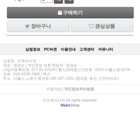
구매하기
장바구니
관심상품
상점정보
PC버젼
이용안내
고객센터
커뮤니티
상호명 : 오케이서적
대표 : 정경순 | 개인정보 보호 책임자 : 정경순
사업자등록번호 :217-91-37030 | 통신판매업신고번호 : 2014-서울노원-0176
전화 : 010-4238-7980 | 팩스 :
주소 : 서울시 노원구 중계로 195 107-1201 (중계동, 동진, 신안아파트)
이용약관
|
개인정보처리방침
ⓒ오케이서적 All rights reserved.
Make
Shop