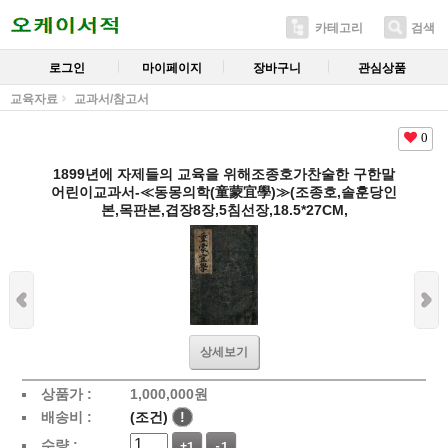
카테고리
검색
로그인
마이페이지
장바구니
관심상품
교육자료
교과서/참고서
0
1899년에 자제들의 교육을 위해조종호가찬술한 구한말
어린이교과서-≪동몽의학(童蒙宜學)≫(조종호,솔훈당인
본,목판본,겹장8장,5침선장,18.5*27CM,
상세보기
상품가 :
1,000,000
원
배송비 :
(조건)
!
수량 :
+1
-1