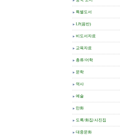
특별도서
LP(음반)
비도서자료
교육자료
총류/어학
문학
역사
예술
만화
도록/화집/사진집
대중문화