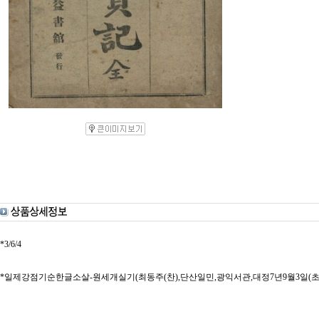
*3/6/4
*일제강점기순한글소살-원세개실기(최동주(찬),단산일민,광익서관,대정7년9월3일(초),