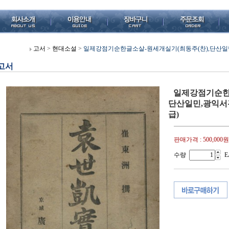
고서
>
현대소설
>
일제강점기순한글소살-원세개실기(최동주(찬),단산일민,광
고서
일제강점기순한
단산일민,광익서관,
급)
판매가격 :
500,000원
수량
E