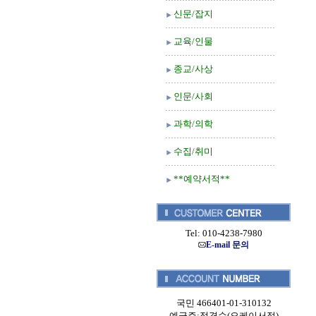
신문/잡지
교육/인물
종교/사상
인문/사회
과학/의학
수집/취미
**예약서적**
Tel: 010-4238-7980
E-mail 문의
국민 466401-01-310132
예금주:정경순(오케이서적)