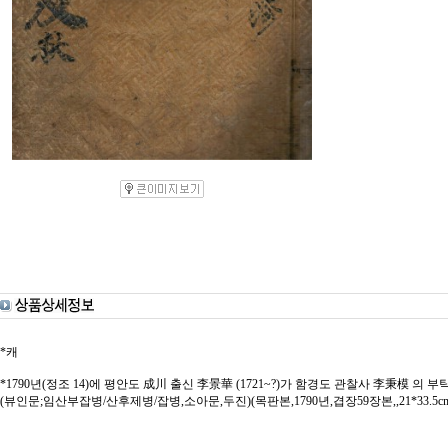
*캐
*1790년(정조 14)에 평안도 成川 출신 李景華 (1721~?)가 함경도 관찰사 李秉模 
(뷰인문;임산부잡병/산후제병/잡병,소아문,두진)(목판본,1790년,겹장59장본,,21*33.5c