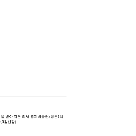
의 부탁을 받아 지은 의서-광제비급권3영본1책
m,5침선장)