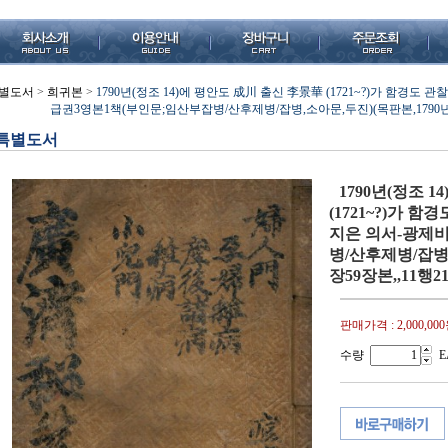
별도서
>
희귀본
>
1790년(정조 14)에 평안도 成川 출신 李景華 (1721~?)가 함경도
급권3영본1책(부인문;임산부잡병/산후제병/잡병,소아문,두진)(목판본,1790년,겹장5
특별도서
1790년(정조 
(1721~?)가 
지은 의서-광제
병/산후제병/잡병,
장59장본,,11행21
판매가격 :
2,000,00
수량
E