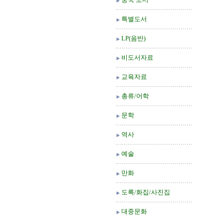
특별도서
LP(음반)
비도서자료
교육자료
총류/어학
문학
역사
예술
만화
도록/화집/사진집
대중문화