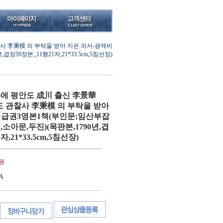
 관찰사 李秉模 의 부탁을 받아 지은 의서-광제비
9장본,,11행21자,21*33.5cm,5침선장)
14)에 평안도 成川 출신 李景華
함경도 관찰사 李秉模 의 부탁을 받아
비급권3영본1책(부인문;임산부잡
소아문,두진)(목판본,1790년,겹
자,21*33.5cm,5침선장)
0원
A