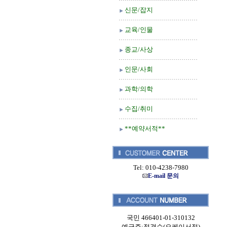
신문/잡지
교육/인물
종교/사상
인문/사회
과학/의학
수집/취미
**예약서적**
Tel: 010-4238-7980
E-mail 문의
국민 466401-01-310132
예금주:정경순(오케이서적)