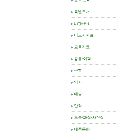
특별도서
LP(음반)
비도서자료
교육자료
총류/어학
문학
역사
예술
만화
도록/화집/사진집
대중문화