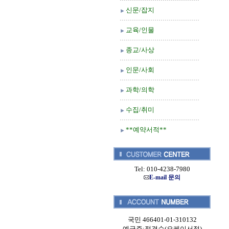
신문/잡지
교육/인물
종교/사상
인문/사회
과학/의학
수집/취미
**예약서적**
Tel: 010-4238-7980
E-mail 문의
국민 466401-01-310132
예금주:정경순(오케이서적)