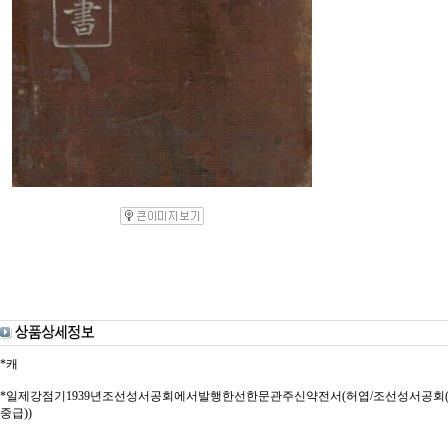
*캐
*일제강점기1939년조선성서공회에서발행한선한문관주신약전서(허엽/조선성서공회(경성)/1926.6
중급))