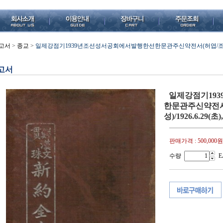
고서
>
종교
>
일제강점기1939년조선성서공회에서발행한선한문관주신약전서(허엽/조선성서공회(경성
고서
일제강점기19
한문관주신약전서
성)/1926.6.29(초)
판매가격 :
500,000원
수량
E