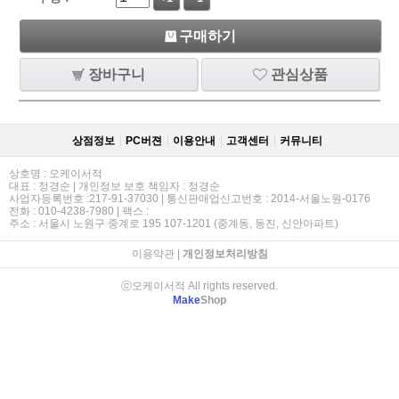
구매하기
장바구니
관심상품
상점정보
PC버젼
이용안내
고객센터
커뮤니티
상호명 : 오케이서적
대표 : 정경순 | 개인정보 보호 책임자 : 정경순
사업자등록번호 :217-91-37030 | 통신판매업신고번호 : 2014-서울노원-0176
전화 : 010-4238-7980 | 팩스 :
주소 : 서울시 노원구 중계로 195 107-1201 (중계동, 동진, 신안아파트)
이용약관
|
개인정보처리방침
ⓒ오케이서적 All rights reserved.
Make
Shop