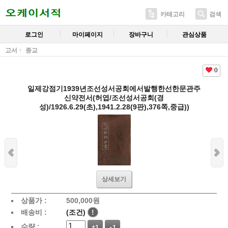
카테고리
검색
로그인
마이페이지
장바구니
관심상품
고서
종교
0
일제강점기1939년조선성서공회에서발행한선한문관주
신약전서(허엽/조선성서공회(경
성)/1926.6.29(초),1941.2.28(9판),376쪽,중급))
상세보기
상품가 :
500,000
원
배송비 :
(조건)
!
수량 :
+1
-1