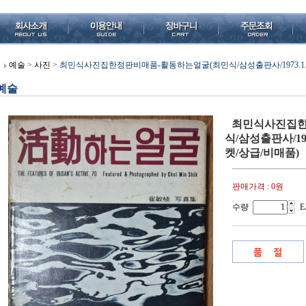
예술
>
사진
>
최민식사진집한정판비매품-활동하는얼굴(최민식/삼성출판사/1973.1.22
예술
최민식사진집한
식/삼성출판사/197
켓/상급/비매품)
판매가격 :
0원
수량
E