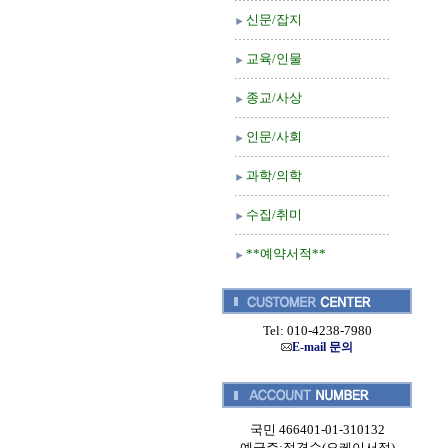
신문/잡지
교육/인물
종교/사상
인문/사회
과학/의학
수집/취미
**예약서적**
Tel: 010-4238-7980
E-mail 문의
국민 466401-01-310132
예금주:정경순(오케이서적)