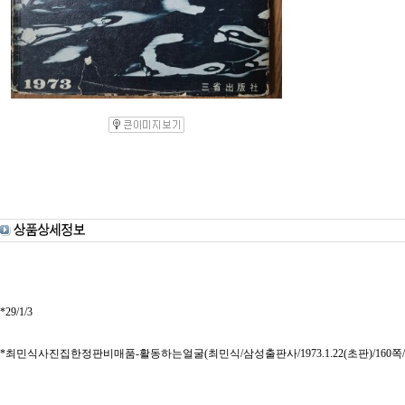
*29/1/3
*최민식사진집한정판비매품-활동하는얼굴(최민식/삼성출판사/1973.1.22(초판)/160쪽