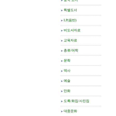
특별도서
LP(음반)
비도서자료
교육자료
총류/어학
문학
역사
예술
만화
도록/화집/사진집
대중문화