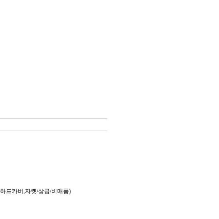
/하드카버,자켓/상급/비매품)