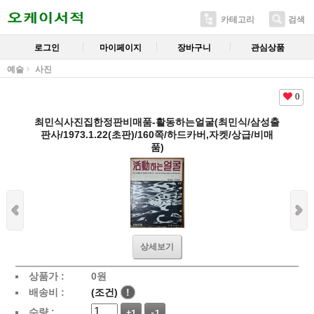
카테고리
검색
로그인
마이페이지
장바구니
관심상품
예술
사진
0
최민식사진집한정판비매품-활동하는얼굴(최민식/삼성출
판사/1973.1.22(초판)/160쪽/하드카버,자켓/상급/비매
품)
상세보기
상품가 :
0
원
배송비 :
(조건)
!
수량 :
+1
-1