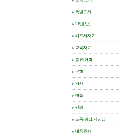
특별도서
LP(음반)
비도서자료
교육자료
총류/어학
문학
역사
예술
만화
도록/화집/사진집
대중문화