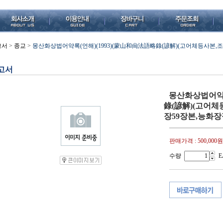
고서
>
종교
>
몽산화상법어약록(언해)(1993)(蒙山和尙法語略錄(諺解)(고어체등사본,조
고서
몽산화상법어약록
錄(諺解)(고어체
장59장본,능화장정,
판매가격 :
500,000원
수량
E