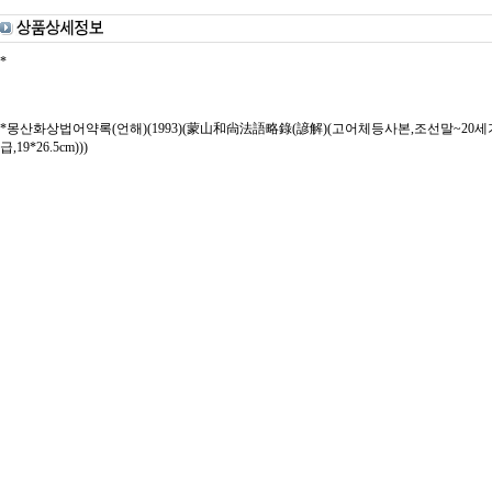
*
*몽산화상법어약록(언해)(1993)(蒙山和尙法語略錄(諺解)(고어체등사본,조선말~20세
급,19*26.5cm)))