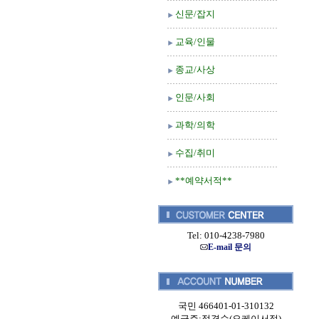
신문/잡지
교육/인물
종교/사상
인문/사회
과학/의학
수집/취미
**예약서적**
Tel: 010-4238-7980
E-mail 문의
국민 466401-01-310132
예금주:정경순(오케이서적)