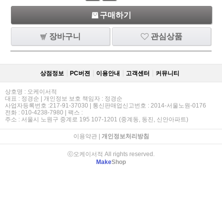
구매하기
장바구니
관심상품
상점정보
PC버젼
이용안내
고객센터
커뮤니티
상호명 : 오케이서적
대표 : 정경순 | 개인정보 보호 책임자 : 정경순
사업자등록번호 :217-91-37030 | 통신판매업신고번호 : 2014-서울노원-0176
전화 : 010-4238-7980 | 팩스 :
주소 : 서울시 노원구 중계로 195 107-1201 (중계동, 동진, 신안아파트)
이용약관
|
개인정보처리방침
ⓒ오케이서적 All rights reserved.
Make
Shop