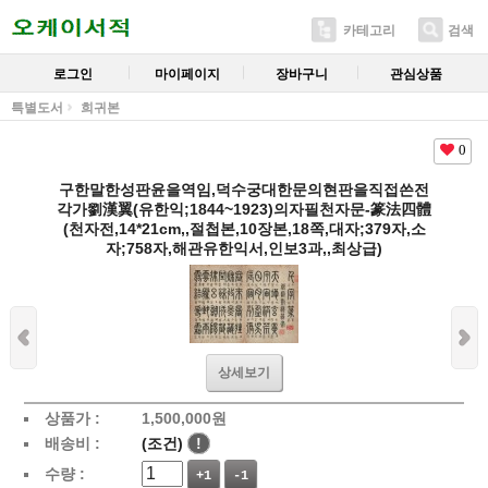
카테고리
검색
로그인
마이페이지
장바구니
관심상품
특별도서
희귀본
0
구한말한성판윤을역임,덕수궁대한문의현판을직접쓴전
각가劉漢翼(유한익;1844~1923)의자필천자문-篆法四體
(천자전,14*21cm,,절첩본,10장본,18쪽,대자;379자,소
자;758자,해관유한익서,인보3과,,최상급)
상세보기
상품가 :
1,500,000
원
배송비 :
(조건)
!
수량 :
+1
-1