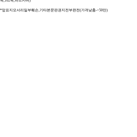
쪽,102쪽,하드카버)
*앞표지모서리일부훼손,기타본문판권지전부완전(가격낮춤->50만)