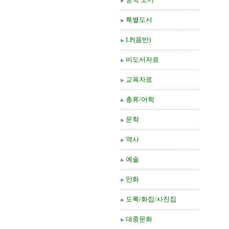
특별도서
LP(음반)
비도서자료
교육자료
총류/어학
문학
역사
예술
만화
도록/화집/사진집
대중문화