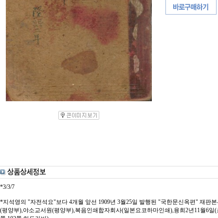
*3/3/7
*지석영의 "자전석요"보다 4개월 앞선 1909년 3월25일 발행된 "국한문신옥편" 
(평양부),야소교서원(평양부),복음인쇄합자회사(일본요코하마인쇄),융희2년11월6일(초),융희3