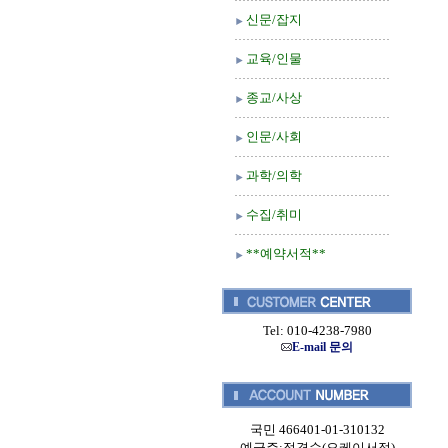
신문/잡지
교육/인물
종교/사상
인문/사회
과학/의학
수집/취미
**예약서적**
Tel: 010-4238-7980
E-mail 문의
국민 466401-01-310132
예금주:정경순(오케이서적)