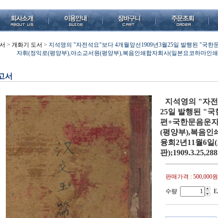
서
>
개화기 도서
>
지석영의 "자전석요"보다 4개월앞선1909년3월25일 발행된 "
자휘(정익로(평양부),야소교서원(평양부),복음인쇄합자회사(일본요코하마인쇄),융
고서
지석영의 "자전
25일 발행된 "
편+국한문음운자
(평양부),복음
융희2년11월6일(
판);1909.3.25,
판매가격 :
500,000원
수량
E