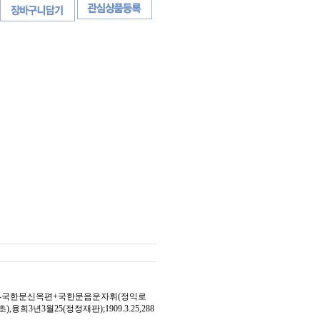
재판본-국한문신옥편+국한문음운자휘(정익로
년3월25(정정재판);1909.3.25,288