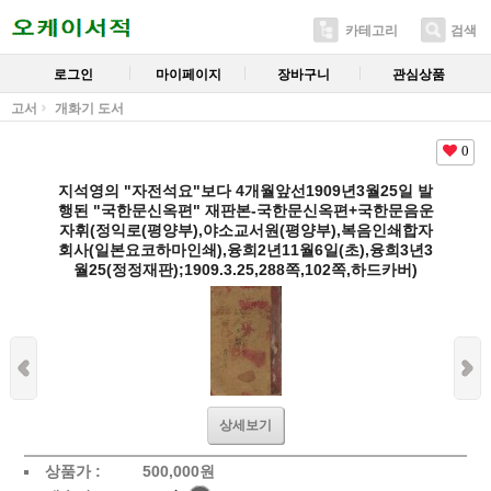
카테고리
검색
로그인
마이페이지
장바구니
관심상품
고서
개화기 도서
0
지석영의 "자전석요"보다 4개월앞선1909년3월25일 발
행된 "국한문신옥편" 재판본-국한문신옥편+국한문음운
자휘(정익로(평양부),야소교서원(평양부),복음인쇄합자
회사(일본요코하마인쇄),융희2년11월6일(초),융희3년3
월25(정정재판);1909.3.25,288쪽,102쪽,하드카버)
상세보기
상품가 :
500,000
원