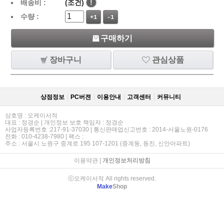
배송비 :
(조건)
!
수량 :
+1
-1
구매하기
장바구니
관심상품
상점정보
PC버젼
이용안내
고객센터
커뮤니티
상호명 : 오케이서적
대표 : 정경순 | 개인정보 보호 책임자 : 정경순
사업자등록번호 :217-91-37030 | 통신판매업신고번호 : 2014-서울노원-0176
전화 : 010-4238-7980 | 팩스 :
주소 : 서울시 노원구 중계로 195 107-1201 (중계동, 동진, 신안아파트)
이용약관
|
개인정보처리방침
ⓒ오케이서적 All rights reserved.
Make
Shop