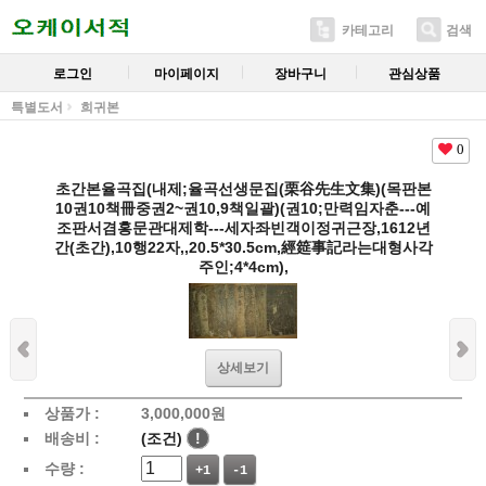
카테고리
검색
로그인
마이페이지
장바구니
관심상품
특별도서
희귀본
0
초간본율곡집(내제;율곡선생문집(栗谷先生文集)(목판본
10권10책冊중권2~권10,9책일괄)(권10;만력임자춘---예
조판서겸홍문관대제학---세자좌빈객이정귀근장,1612년
간(초간),10행22자,,20.5*30.5cm,經筵事記라는대형사각
주인;4*4cm),
상세보기
상품가 :
3,000,000
원
배송비 :
(조건)
!
수량 :
+1
-1