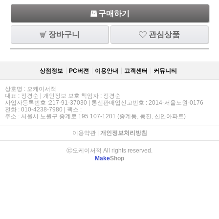
구매하기
장바구니
관심상품
상점정보
PC버젼
이용안내
고객센터
커뮤니티
상호명 : 오케이서적
대표 : 정경순 | 개인정보 보호 책임자 : 정경순
사업자등록번호 :217-91-37030 | 통신판매업신고번호 : 2014-서울노원-0176
전화 : 010-4238-7980 | 팩스 :
주소 : 서울시 노원구 중계로 195 107-1201 (중계동, 동진, 신안아파트)
이용약관
|
개인정보처리방침
ⓒ오케이서적 All rights reserved.
Make
Shop