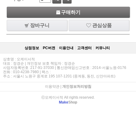
구매하기
장바구니
관심상품
상점정보
PC버젼
이용안내
고객센터
커뮤니티
상호명 : 오케이서적
대표 : 정경순 | 개인정보 보호 책임자 : 정경순
사업자등록번호 :217-91-37030 | 통신판매업신고번호 : 2014-서울노원-0176
전화 : 010-4238-7980 | 팩스 :
주소 : 서울시 노원구 중계로 195 107-1201 (중계동, 동진, 신안아파트)
이용약관
|
개인정보처리방침
ⓒ오케이서적 All rights reserved.
Make
Shop