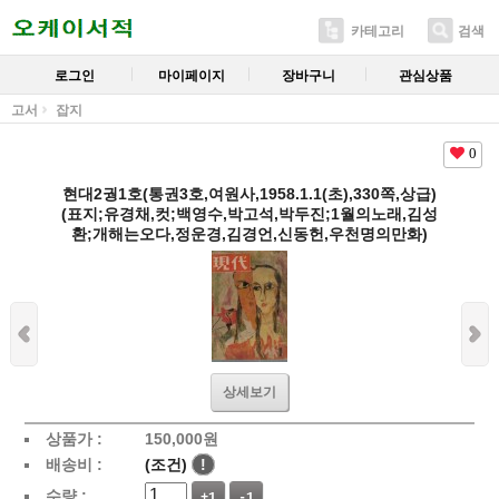
카테고리
검색
로그인
마이페이지
장바구니
관심상품
고서
잡지
0
현대2궝1호(통권3호,여원사,1958.1.1(초),330쪽,상급)
(표지;유경채,컷;백영수,박고석,박두진;1월의노래,김성
환;개해는오다,정운경,김경언,신동헌,우천명의만화)
상세보기
상품가 :
150,000
원
배송비 :
(조건)
!
수량 :
+1
-1