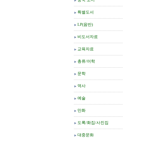
특별도서
LP(음반)
비도서자료
교육자료
총류/어학
문학
역사
예술
만화
도록/화집/사진집
대중문화