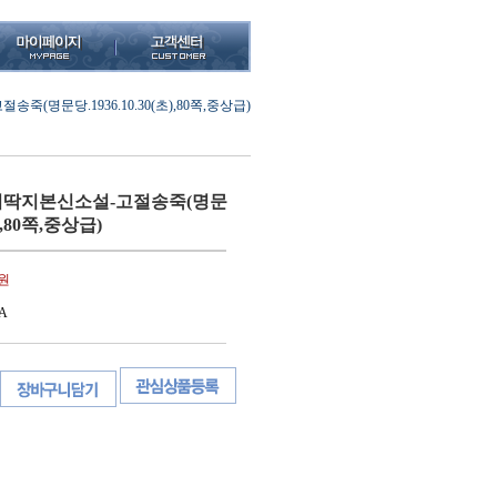
명문당.1936.10.30(초),80쪽,중상급)
딱지본신소설-고절송죽(명문
초),80쪽,중상급)
0원
A