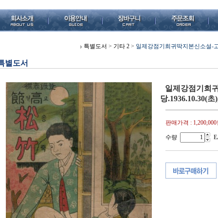
특별도서
>
기타 2
>
일제강점기희귀딱지본신소설-고절송죽(
특별도서
일제강점기희귀
당.1936.10.30(
판매가격 :
1,200,00
수량
E