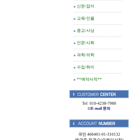
신문/잡지
교육/인물
종교/사상
인문/사회
과학/의학
수집/취미
**예약서적**
Tel: 010-4238-7980
E-mail 문의
국민 466401-01-310132
예금주:정경순(오케이서적)