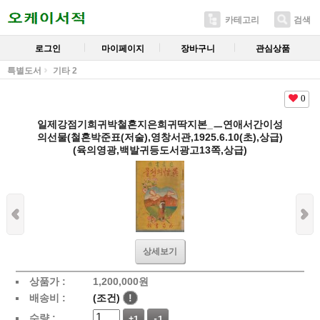
카테고리
검색
로그인
마이페이지
장바구니
관심상품
특별도서
기타 2
0
일제강점기희귀박철혼지은희귀딱지본_ㅡ연애서간이성
의선물(철혼박준표(저술),영창서관,1925.6.10(초),상급)
(육의영광,백발귀등도서광고13쪽,상급)
상세보기
상품가 :
1,200,000
원
배송비 :
(조건)
!
수량 :
+1
-1