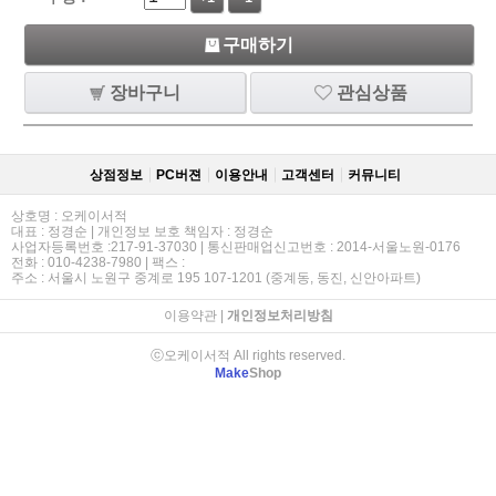
구매하기
장바구니
관심상품
상점정보
PC버젼
이용안내
고객센터
커뮤니티
상호명 : 오케이서적
대표 : 정경순 | 개인정보 보호 책임자 : 정경순
사업자등록번호 :217-91-37030 | 통신판매업신고번호 : 2014-서울노원-0176
전화 : 010-4238-7980 | 팩스 :
주소 : 서울시 노원구 중계로 195 107-1201 (중계동, 동진, 신안아파트)
이용약관
|
개인정보처리방침
ⓒ오케이서적 All rights reserved.
Make
Shop