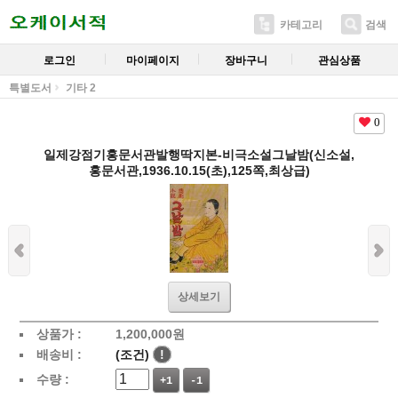
카테고리
검색
로그인
마이페이지
장바구니
관심상품
특별도서
기타 2
0
일제강점기홍문서관발행딱지본-비극소설그날밤(신소설,
홍문서관,1936.10.15(초),125쪽,최상급)
상세보기
상품가 :
1,200,000
원
배송비 :
(조건)
!
수량 :
+1
-1