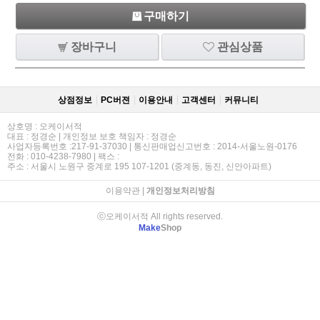
구매하기
장바구니
관심상품
상점정보
PC버젼
이용안내
고객센터
커뮤니티
상호명 : 오케이서적
대표 : 정경순 | 개인정보 보호 책임자 : 정경순
사업자등록번호 :217-91-37030 | 통신판매업신고번호 : 2014-서울노원-0176
전화 : 010-4238-7980 | 팩스 :
주소 : 서울시 노원구 중계로 195 107-1201 (중계동, 동진, 신안아파트)
이용약관
|
개인정보처리방침
ⓒ오케이서적 All rights reserved.
Make
Shop