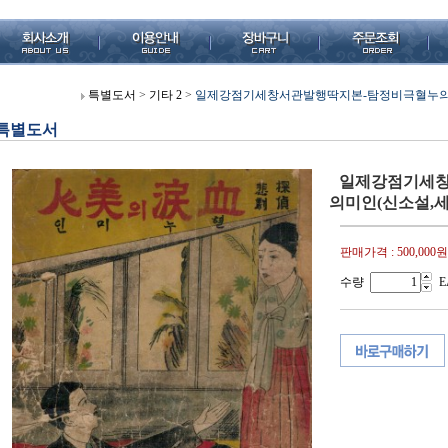
특별도서
>
기타 2
>
일제강점기세창서관발행딱지본-탐정비극혈누의미인(신소
특별도서
일제강점기세창
의미인(신소설,세창서
판매가격 :
500,000원
수량
E