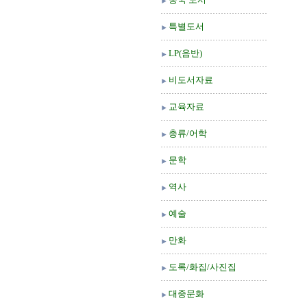
특별도서
LP(음반)
비도서자료
교육자료
총류/어학
문학
역사
예술
만화
도록/화집/사진집
대중문화