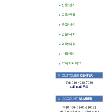
신문/잡지
교육/인물
종교/사상
인문/사회
과학/의학
수집/취미
**예약서적**
Tel: 010-4238-7980
E-mail 문의
국민 466401-01-310132
예금주:정경순(오케이서적)