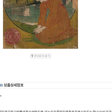
*
*일제강점기발행세창서솬딱지본-며누리의죽엄일명철로우에사라지는꽃(사실비극극본,