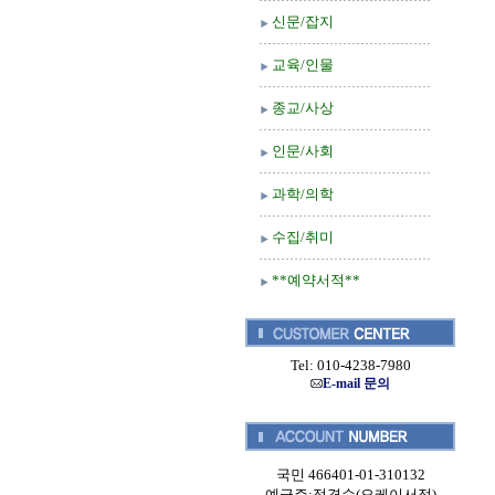
신문/잡지
교육/인물
종교/사상
인문/사회
과학/의학
수집/취미
**예약서적**
Tel: 010-4238-7980
E-mail 문의
국민 466401-01-310132
예금주:정경순(오케이서적)