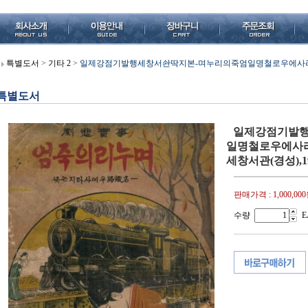
특별도서
>
기타 2
>
일제강점기발행세창서솬딱지본-며누리의죽엄일명철로우에사라지
특별도서
일제강점기발행
일명철로우에사라
세창서관(경성),193
판매가격 :
1,000,00
수량
E