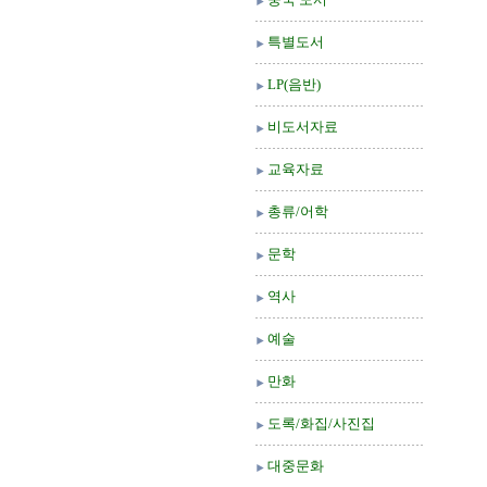
특별도서
LP(음반)
비도서자료
교육자료
총류/어학
문학
역사
예술
만화
도록/화집/사진집
대중문화