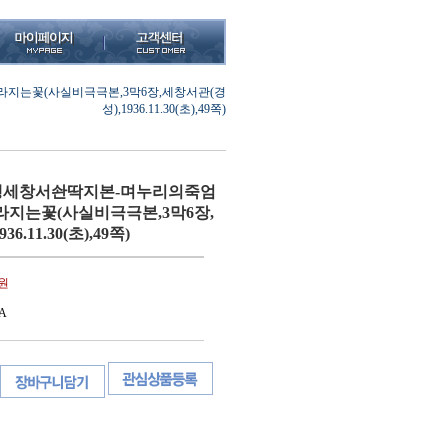
는꽃(사실비극극본,3막6장,세창서관(경
성),1936.11.30(초),49쪽)
세창서솬딱지본-며누리의죽엄
지는꽃(사실비극극본,3막6장,
6.11.30(초),49쪽)
0원
A