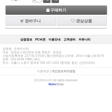
구매하기
장바구니
관심상품
상점정보
PC버젼
이용안내
고객센터
커뮤니티
상호명 : 오케이서적
대표 : 정경순 | 개인정보 보호 책임자 : 정경순
사업자등록번호 :217-91-37030 | 통신판매업신고번호 : 2014-서울노원-0176
전화 : 010-4238-7980 | 팩스 :
주소 : 서울시 노원구 중계로 195 107-1201 (중계동, 동진, 신안아파트)
이용약관
|
개인정보처리방침
ⓒ오케이서적 All rights reserved.
Make
Shop