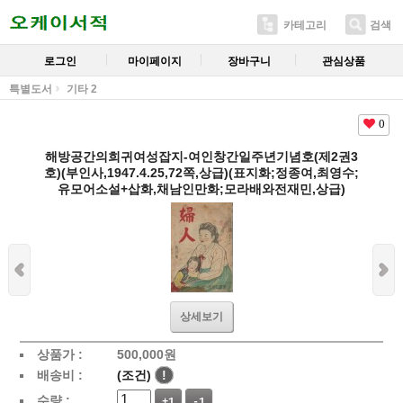
카테고리
검색
로그인
마이페이지
장바구니
관심상품
특별도서
기타 2
0
해방공간의희귀여성잡지-여인창간일주년기념호(제2권3
호)(부인사,1947.4.25,72쪽,상급)(표지화;정종여,최영수;
유모어소설+삽화,채남인만화;모라배와전재민,상급)
상세보기
상품가 :
500,000
원
배송비 :
(조건)
!
수량 :
+1
-1