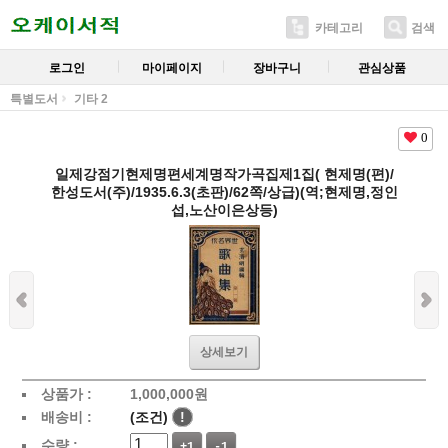
카테고리
검색
로그인
마이페이지
장바구니
관심상품
특별도서
기타 2
0
일제강점기현제명편세계명작가곡집제1집( 현제명(편)/
한성도서(주)/1935.6.3(초판)/62쪽/상급)(역;현제명,정인
섭,노산이은상등)
상세보기
상품가 :
1,000,000
원
배송비 :
(조건)
!
수량 :
+1
-1