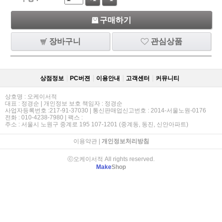
구매하기
장바구니
관심상품
상점정보
PC버젼
이용안내
고객센터
커뮤니티
상호명 : 오케이서적
대표 : 정경순 | 개인정보 보호 책임자 : 정경순
사업자등록번호 :217-91-37030 | 통신판매업신고번호 : 2014-서울노원-0176
전화 : 010-4238-7980 | 팩스 :
주소 : 서울시 노원구 중계로 195 107-1201 (중계동, 동진, 신안아파트)
이용약관
|
개인정보처리방침
ⓒ오케이서적 All rights reserved.
Make
Shop