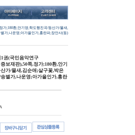
,정가;180환,안기영;학도행진곡/등산가/물새,
별가,나운영;아가을인가,홍란파;장안사(등)
1권(국민음악연구
(정정증보재판),50쪽,정가;180환,안기
산가/물새,김순애;살구꽃,박은
/송별가,나운영;아가을인가,홍란
A