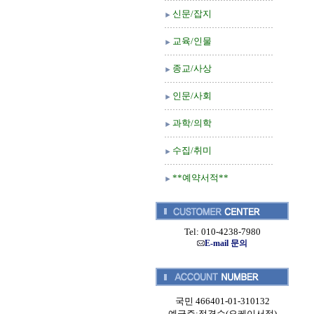
신문/잡지
교육/인물
종교/사상
인문/사회
과학/의학
수집/취미
**예약서적**
Tel: 010-4238-7980
E-mail 문의
국민 466401-01-310132
예금주:정경순(오케이서적)