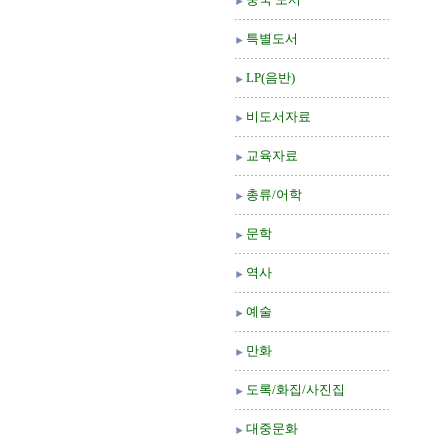
특별도서
LP(음반)
비도서자료
교육자료
총류/어학
문학
역사
예술
만화
도록/화집/사진집
대중문화