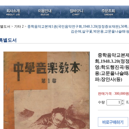
별도서
>
기타 2
>
중학음악교본제1권(국민음악연구회,1948.3.20(정정증보재판),50쪽
김순애;살구꽃,박은용;교문을나슬때/송
특별도서
중학음악교본제
회,1948.3.20
영;학도행진곡/등
용;교문을나슬때
파;장안사(등)
판매가격 :
300,000원
수량
E