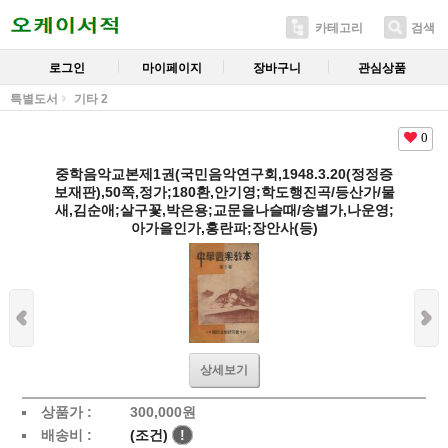
카테고리
검색
로그인
마이페이지
장바구니
관심상품
특별도서
기타 2
0
중학음악교본제1권(국민음악연구회,1948.3.20(정정증
보재판),50쪽,정가;180환,안기영;학도행진곡/등산가/물
새,김순애;살구꽃,박은용;교문을나슬때/송별가,나운영;
아가을인가,홍란파;장안사(등)
상세보기
상품가 :
300,000
원
배송비 :
(조건)
!