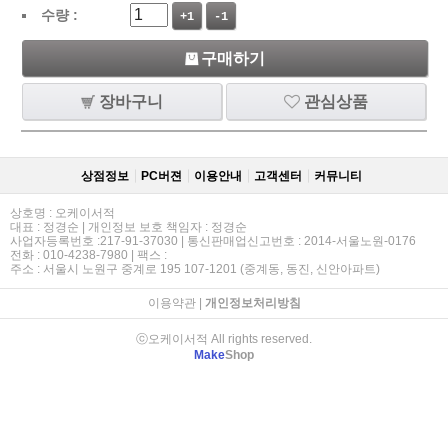
수량 :
+1
-1
구매하기
장바구니
관심상품
상점정보
PC버젼
이용안내
고객센터
커뮤니티
상호명 : 오케이서적
대표 : 정경순 | 개인정보 보호 책임자 : 정경순
사업자등록번호 :217-91-37030 | 통신판매업신고번호 : 2014-서울노원-0176
전화 : 010-4238-7980 | 팩스 :
주소 : 서울시 노원구 중계로 195 107-1201 (중계동, 동진, 신안아파트)
이용약관
|
개인정보처리방침
ⓒ오케이서적 All rights reserved.
Make
Shop