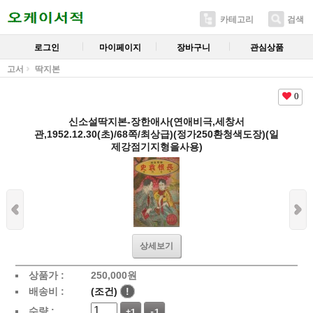
카테고리
검색
로그인
마이페이지
장바구니
관심상품
고서
딱지본
0
신소설딱지본-장한애사(연애비극,세창서
관,1952.12.30(초)/68쪽/최상급)(정가250환청색도장)(일
제강점기지형을사용)
상세보기
상품가 :
250,000
원
배송비 :
(조건)
!
수량 :
+1
-1