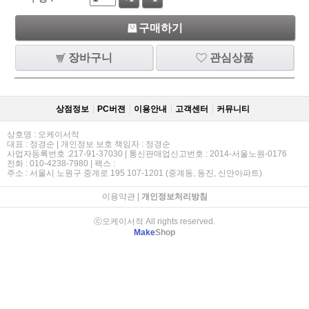
구매하기
장바구니
관심상품
상점정보
PC버젼
이용안내
고객센터
커뮤니티
상호명 : 오케이서적
대표 : 정경순 | 개인정보 보호 책임자 : 정경순
사업자등록번호 :217-91-37030 | 통신판매업신고번호 : 2014-서울노원-0176
전화 : 010-4238-7980 | 팩스 :
주소 : 서울시 노원구 중계로 195 107-1201 (중계동, 동진, 신안아파트)
이용약관
|
개인정보처리방침
ⓒ오케이서적 All rights reserved.
Make
Shop