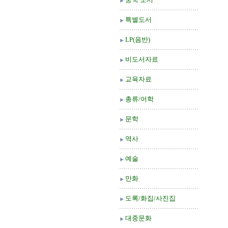
특별도서
LP(음반)
비도서자료
교육자료
총류/어학
문학
역사
예술
만화
도록/화집/사진집
대중문화