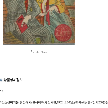
*캐
*신소설딱지본-장한애사(연애비극,세창서관,1952.12.30(초)/68쪽/최상급)(정가250환