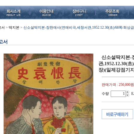
고서
>
딱지본
>
신소설딱지본-장한애사(연애비극,세창서관,1952.12.30(초)/68쪽/
고서
신소설딱지본-
관,1952.12.30
장)(일제강점기
판매가격 :
250,000원
수량
E