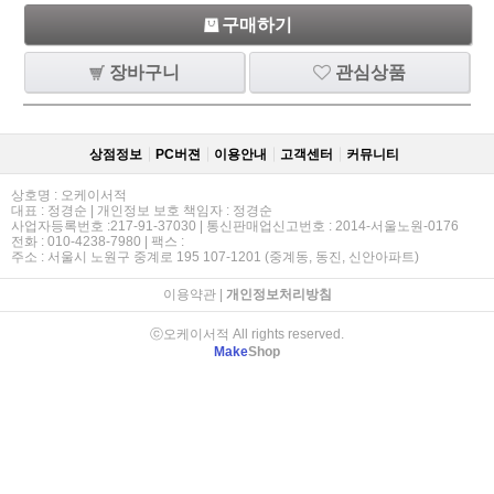
구매하기
장바구니
관심상품
상점정보
PC버젼
이용안내
고객센터
커뮤니티
상호명 : 오케이서적
대표 : 정경순 | 개인정보 보호 책임자 : 정경순
사업자등록번호 :217-91-37030 | 통신판매업신고번호 : 2014-서울노원-0176
전화 : 010-4238-7980 | 팩스 :
주소 : 서울시 노원구 중계로 195 107-1201 (중계동, 동진, 신안아파트)
이용약관
|
개인정보처리방침
ⓒ오케이서적 All rights reserved.
Make
Shop