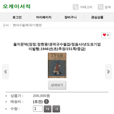
카테고리
검색
로그인
마이페이지
장바구니
관심상품
고서
현대수필/희곡/기행문
0
을지문덕(장정;정현웅/권덕규수필집/정음사/년도표기없
이발행;1946년(초)추정/151쪽/중급)
상세보기
상품가 :
200,000
원
배송비 :
(조건)
!
수량 :
+1
-1