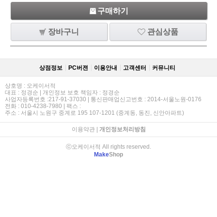
구매하기
장바구니
관심상품
상점정보
PC버젼
이용안내
고객센터
커뮤니티
상호명 : 오케이서적
대표 : 정경순 | 개인정보 보호 책임자 : 정경순
사업자등록번호 :217-91-37030 | 통신판매업신고번호 : 2014-서울노원-0176
전화 : 010-4238-7980 | 팩스 :
주소 : 서울시 노원구 중계로 195 107-1201 (중계동, 동진, 신안아파트)
이용약관
|
개인정보처리방침
ⓒ오케이서적 All rights reserved.
Make
Shop