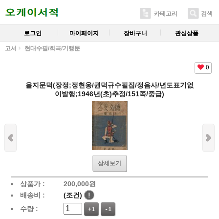
카테고리
검색
로그인
마이페이지
장바구니
관심상품
고서
현대수필/희곡/기행문
0
을지문덕(장정;정현웅/권덕규수필집/정음사/년도표기없
이발행;1946년(초)추정/151쪽/중급)
상세보기
상품가 :
200,000
원
배송비 :
(조건)
!
수량 :
+1
-1