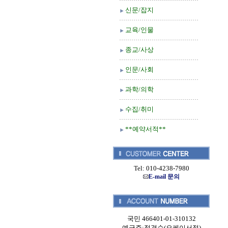
신문/잡지
교육/인물
종교/사상
인문/사회
과학/의학
수집/취미
**예약서적**
Tel: 010-4238-7980
E-mail 문의
국민 466401-01-310132
예금주:정경순(오케이서적)