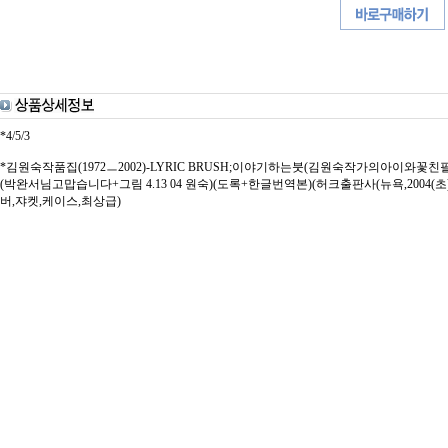
*4/5/3
*김원숙작품집(1972ㅡ2002)-LYRIC BRUSH;이야기하는붓(김원숙작가의아이
(박완서님고맙습니다+그림 4.13 04 원숙)(도록+한글번역본)(허크출판사(뉴욕,2004(초
버,쟈켓,케이스,최상급)