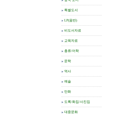
특별도서
LP(음반)
비도서자료
교육자료
총류/어학
문학
역사
예술
만화
도록/화집/사진집
대중문화