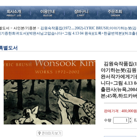
별도서
>
사인본/기증본
>
김원숙작품집(1972ㅡ2002)-LYRIC BRUSH;이야기
기증한희귀도서)(박완서님고맙습니다+그림 4.13 04 원숙)(도록+한글번역본)(허크출판사
특별도서
김원숙작품집(197
야기하는붓(김
완서작가에게기
니다+그림 4.13
출판사(뉴욕,200
본;45쪽,하드카
판매가격 :
400,000원
수량
E