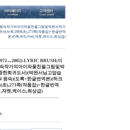
하는붓(김원숙작가의아이와꽃친필그림및박완서작가
(뉴욕,2004(초),273쪽(작품집)+한글번역
본;45쪽,하드카버,쟈켓,케이스,최상급)
2ㅡ2002)-LYRIC BRUSH;이
원숙작가의아이와꽃친필그림및박
증한희귀도서)(박완서님고맙습
 04 원숙)(도록+한글번역본)(허크
4(초),273쪽(작품집)+한글번역
버,쟈켓,케이스,최상급)
A