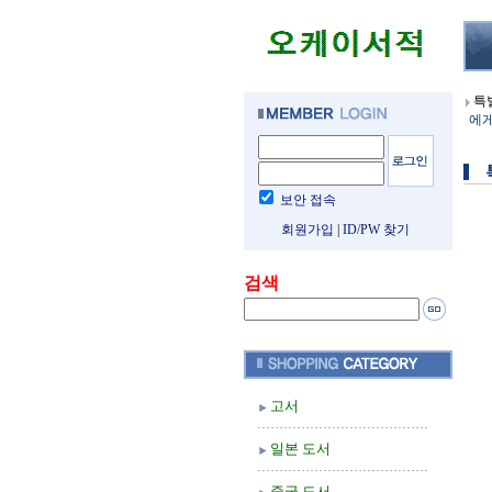
특
에게
보안 접속
회원가입
|
ID/PW 찾기
검색
고서
일본 도서
중국 도서