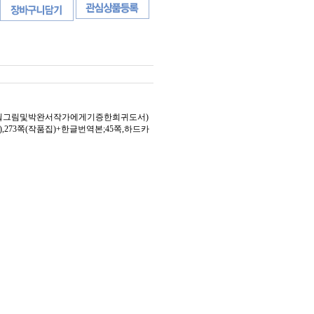
와꽃친필그림및박완서작가에게기증한희귀도서)
),273쪽(작품집)+한글번역본;45쪽,하드카