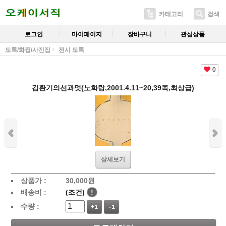
카테고리
검색
로그인
마이페이지
장바구니
관심상품
도록/화집/사진집
전시 도록
0
김환기의선과멋(노화랑,2001.4.11~20,39쪽,최상급)
상세보기
상품가 :
30,000
원
배송비 :
(조건)
!
수량 :
+1
-1