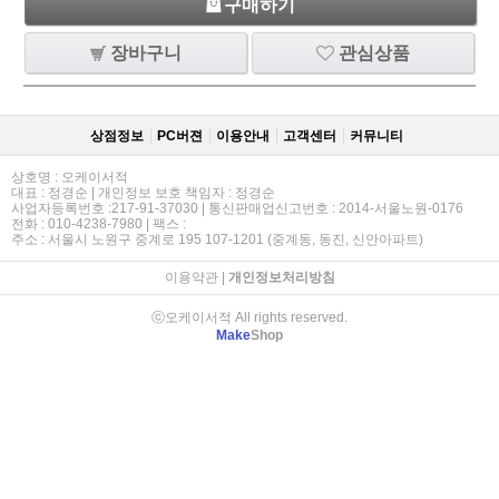
구매하기
장바구니
관심상품
상점정보
PC버젼
이용안내
고객센터
커뮤니티
상호명 : 오케이서적
대표 : 정경순 | 개인정보 보호 책임자 : 정경순
사업자등록번호 :217-91-37030 | 통신판매업신고번호 : 2014-서울노원-0176
전화 : 010-4238-7980 | 팩스 :
주소 : 서울시 노원구 중계로 195 107-1201 (중계동, 동진, 신안아파트)
이용약관
|
개인정보처리방침
ⓒ오케이서적 All rights reserved.
Make
Shop