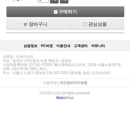
구매하기
장바구니
관심상품
상점정보
PC버젼
이용안내
고객센터
커뮤니티
상호명 : 오케이서적
대표 : 정경순 | 개인정보 보호 책임자 : 정경순
사업자등록번호 :217-91-37030 | 통신판매업신고번호 : 2014-서울노원-0176
전화 : 010-4238-7980 | 팩스 :
주소 : 서울시 노원구 중계로 195 107-1201 (중계동, 동진, 신안아파트)
이용약관
|
개인정보처리방침
ⓒ오케이서적 All rights reserved.
Make
Shop