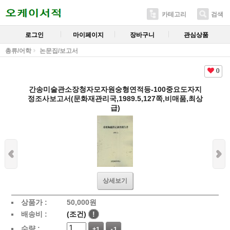
카테고리
검색
로그인
마이페이지
장바구니
관심상품
총류/어학
논문집/보고서
0
간송미술관소장청자모자원숭형연적등-100중요도자지
정조사보고서(문화재관리국,1989.5,127쪽,비매품,최상
급)
상세보기
상품가 :
50,000
원
배송비 :
(조건)
!
수량 :
+1
-1