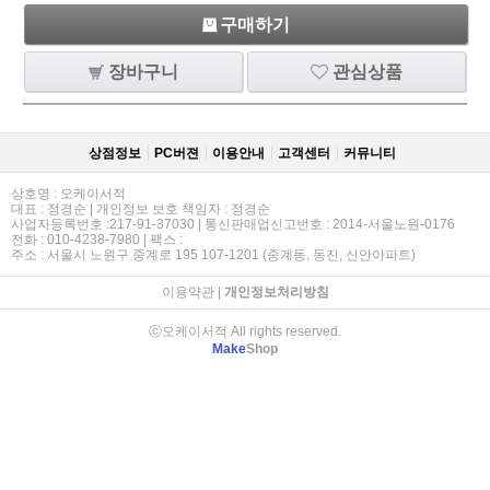
구매하기
장바구니
관심상품
상점정보
PC버젼
이용안내
고객센터
커뮤니티
상호명 : 오케이서적
대표 : 정경순 | 개인정보 보호 책임자 : 정경순
사업자등록번호 :217-91-37030 | 통신판매업신고번호 : 2014-서울노원-0176
전화 : 010-4238-7980 | 팩스 :
주소 : 서울시 노원구 중계로 195 107-1201 (중계동, 동진, 신안아파트)
이용약관
|
개인정보처리방침
ⓒ오케이서적 All rights reserved.
Make
Shop