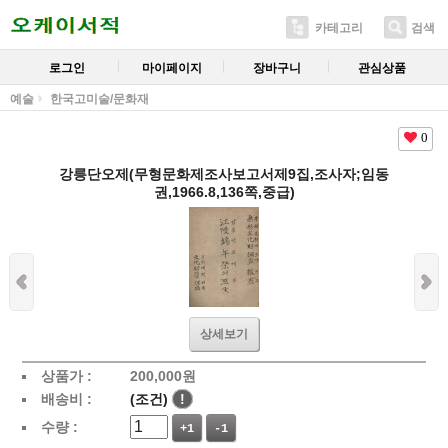
카테고리
검색
로그인
마이페이지
장바구니
관심상품
예술
한국고미술/문화재
0
강릉단오제(무형문화제조사보고서제9집,조사자;임동
권,1966.8,136쪽,중급)
상세보기
상품가 :
200,000
원
배송비 :
(조건)
!
수량 :
+1
-1