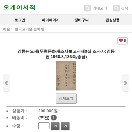
카테고리
검색
로그인
마이페이지
장바구니
관심상품
예술
한국고미술/문화재
0
강릉단오제(무형문화제조사보고서제9집,조사자;임동
권,1966.8,136쪽,중급)
상세보기
상품가 :
200,000
원
배송비 :
(조건)
!
수량 :
+1
-1