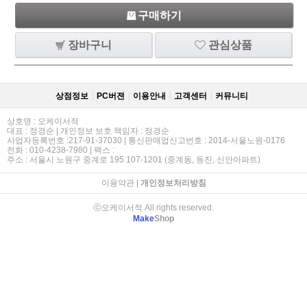
구매하기
장바구니
관심상품
상점정보
PC버젼
이용안내
고객센터
커뮤니티
상호명 : 오케이서적
대표 : 정경순 | 개인정보 보호 책임자 : 정경순
사업자등록번호 :217-91-37030 | 통신판매업신고번호 : 2014-서울노원-0176
전화 : 010-4238-7980 | 팩스 :
주소 : 서울시 노원구 중계로 195 107-1201 (중계동, 동진, 신안아파트)
이용약관
|
개인정보처리방침
ⓒ오케이서적 All rights reserved.
Make
Shop