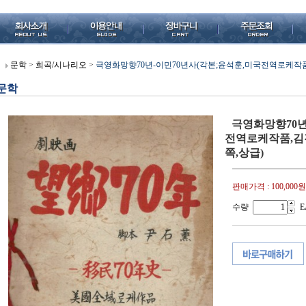
문학
>
희곡/시나리오
>
극영화망향70년-이민70년사(각본;윤석훈,미국전역로케작품,
문학
극영화망향70년
전역로케작품,김진
쪽,상급)
판매가격 :
100,000원
수량
E