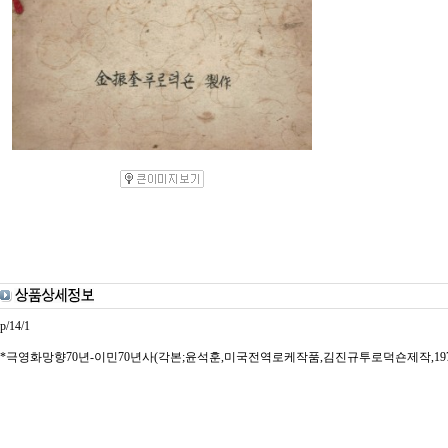
p/14/1
*극영화망향70년-이민70년사(각본;윤석훈,미국전역로케작품,김진규투로덕숀제작,1970