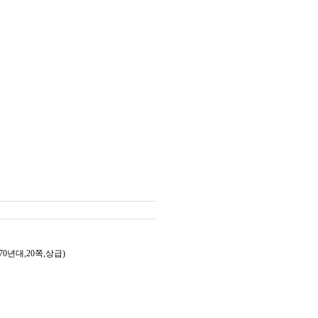
년대,20쪽,상급)