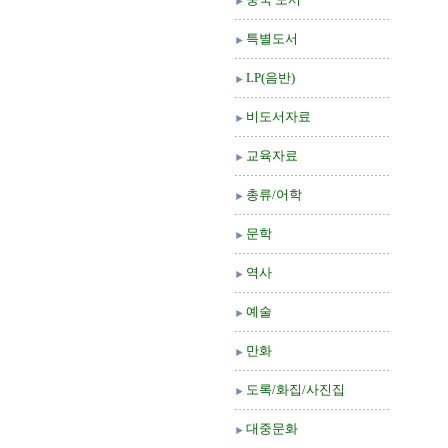
특별도서
LP(음반)
비도서자료
교육자료
총류/어학
문학
역사
예술
만화
도록/화집/사진집
대중문화