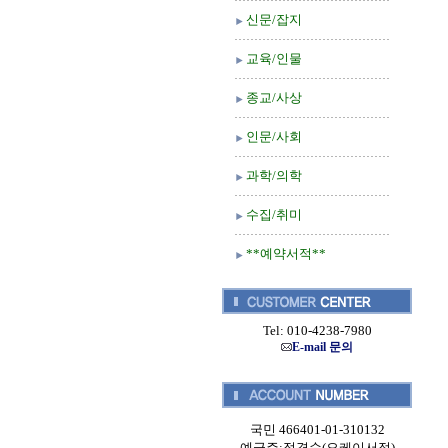
신문/잡지
교육/인물
종교/사상
인문/사회
과학/의학
수집/취미
**예약서적**
Tel: 010-4238-7980
E-mail 문의
국민 466401-01-310132
예금주:정경순(오케이서적)