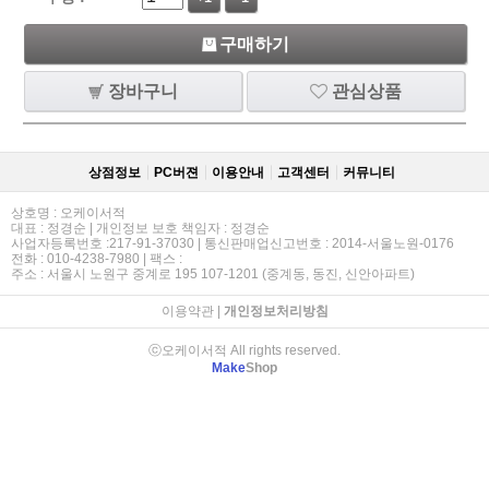
구매하기
장바구니
관심상품
상점정보
PC버젼
이용안내
고객센터
커뮤니티
상호명 : 오케이서적
대표 : 정경순 | 개인정보 보호 책임자 : 정경순
사업자등록번호 :217-91-37030 | 통신판매업신고번호 : 2014-서울노원-0176
전화 : 010-4238-7980 | 팩스 :
주소 : 서울시 노원구 중계로 195 107-1201 (중계동, 동진, 신안아파트)
이용약관
|
개인정보처리방침
ⓒ오케이서적 All rights reserved.
Make
Shop