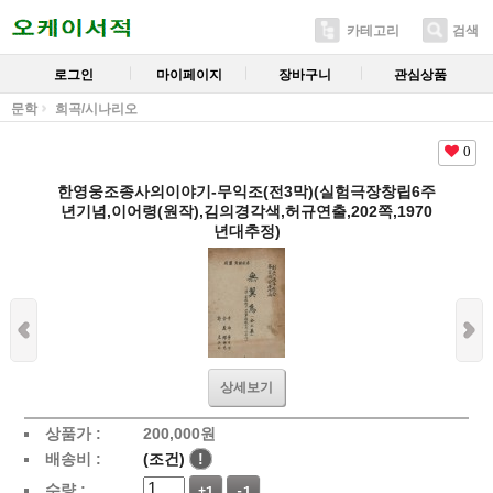
카테고리
검색
로그인
마이페이지
장바구니
관심상품
문학
희곡/시나리오
0
한영웅조종사의이야기-무익조(전3막)(실험극장창립6주
년기념,이어령(원작),김의경각색,허규연출,202쪽,1970
년대추정)
상세보기
상품가 :
200,000
원
배송비 :
(조건)
!
수량 :
+1
-1